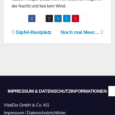
der Nacht) und fast kein Wind.
Beitragsnavigation
Gipfel-Rastplatz
Noch mal Meer…
IMPRESSUM & DATENSCHUTZINFORMATIONEN
VitalDis GmbH & Co. KG
Impressum / Datenschutzrichtlinie: