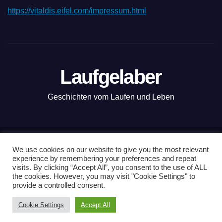
https://vitaldis.eifel.com/impressum.html
Laufgelaber
Geschichten vom Laufen und Leben
Mit Stolz präsentiert von WordPress
|
Theme: News Live by
We use cookies on our website to give you the most relevant
experience by remembering your preferences and repeat
Themeansar
.
visits. By clicking “Accept All”, you consent to the use of ALL
the cookies. However, you may visit "Cookie Settings" to
Nordkap100
Vanlauf
Kopenhagen-Tour
Läuferwissen
provide a controlled consent.
Produkttests
Impressum & Datenschutzerklärung
Cookie Settings
Accept All