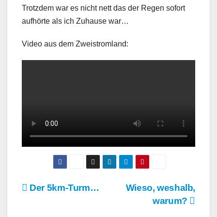
Trotzdem war es nicht nett das der Regen sofort
aufhörte als ich Zuhause war…
Video aus dem Zweistromland:
Beitragsnavigation
Der 5km-Turm…
Wieso, weshalb,
warum?