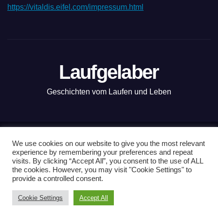
https://vitaldis.eifel.com/impressum.html
Laufgelaber
Geschichten vom Laufen und Leben
Mit Stolz präsentiert von WordPress
|
Theme: News Live by
We use cookies on our website to give you the most relevant
experience by remembering your preferences and repeat
Themeansar
.
visits. By clicking “Accept All”, you consent to the use of ALL
the cookies. However, you may visit "Cookie Settings" to
Nordkap100
Vanlauf
Kopenhagen-Tour
Läuferwissen
provide a controlled consent.
Produkttests
Impressum & Datenschutzerklärung
Cookie Settings
Accept All