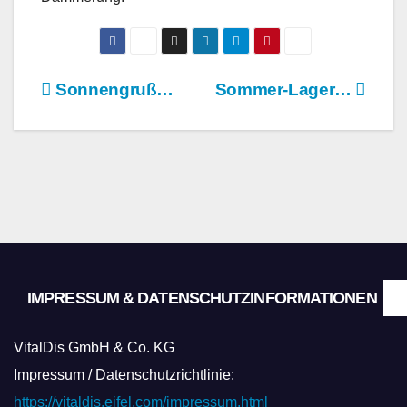
Beitragsnavigation
Sonnengruß…
Sommer-Lager…
IMPRESSUM & DATENSCHUTZINFORMATIONEN
VitalDis GmbH & Co. KG
Impressum / Datenschutzrichtlinie:
https://vitaldis.eifel.com/impressum.html