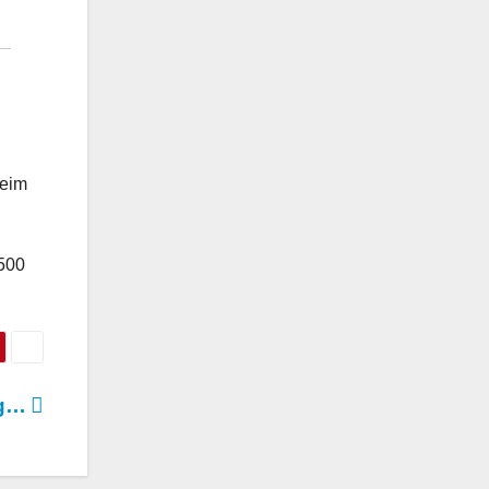
beim
 500
eg…