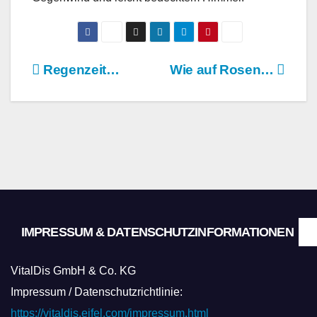
Beitragsnavigation
Regenzeit…
Wie auf Rosen…
IMPRESSUM & DATENSCHUTZINFORMATIONEN
VitalDis GmbH & Co. KG
Impressum / Datenschutzrichtlinie:
https://vitaldis.eifel.com/impressum.html