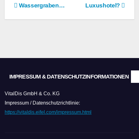
Beitragsnavigation
Wassergraben…
Luxushotel?
IMPRESSUM & DATENSCHUTZINFORMATIONEN
VitalDis GmbH & Co. KG
Impressum / Datenschutzrichtlinie:
https://vitaldis.eifel.com/impressum.html