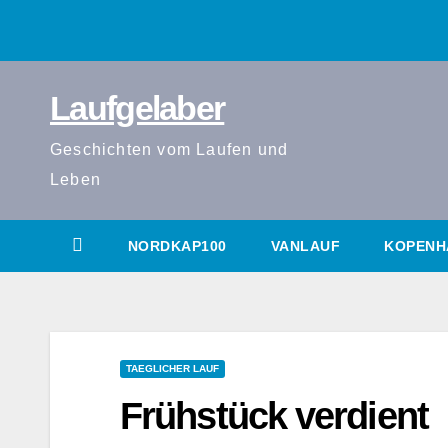
Zum
Inhalt
springen
Laufgelaber
Geschichten vom Laufen und
Leben
NORDKAP100
VANLAUF
KOPENH
TAEGLICHER LAUF
Frühstück verdient