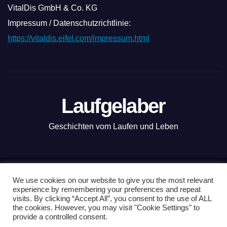
VitalDis GmbH & Co. KG
Impressum / Datenschutzrichtlinie:
https://vitaldis.eifel.com/impressum.html
Laufgelaber
Geschichten vom Laufen und Leben
Mit Stolz präsentiert von WordPress
|
Theme: News Live by
We use cookies on our website to give you the most relevant
experience by remembering your preferences and repeat
Themeansar
.
visits. By clicking “Accept All”, you consent to the use of ALL
the cookies. However, you may visit "Cookie Settings" to
Nordkap100
Vanlauf
Kopenhagen-Tour
Läuferwissen
provide a controlled consent.