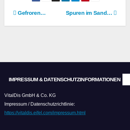
Beitragsnavigation
Gefroren…
Spuren im Sand…
IMPRESSUM & DATENSCHUTZINFORMATIONEN
VitalDis GmbH & Co. KG
Impressum / Datenschutzrichtlinie:
https://vitaldis.eifel.com/impressum.html