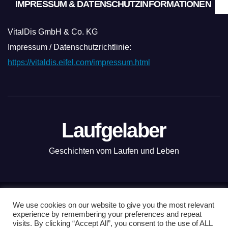
IMPRESSUM & DATENSCHUTZINFORMATIONEN
VitalDis GmbH & Co. KG
Impressum / Datenschutzrichtlinie:
https://vitaldis.eifel.com/impressum.html
Laufgelaber
Geschichten vom Laufen und Leben
Mit Stolz präsentiert von WordPress
|
Theme: News Live by
We use cookies on our website to give you the most relevant
experience by remembering your preferences and repeat
Themeansar
.
visits. By clicking “Accept All”, you consent to the use of ALL