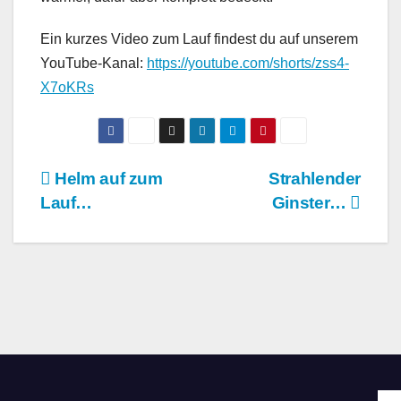
Ein kurzes Video zum Lauf findest du auf unserem
YouTube-Kanal:
https://youtube.com/shorts/zss4-
X7oKRs
Beitragsnavigation
Helm auf zum
Strahlender
Lauf…
Ginster…