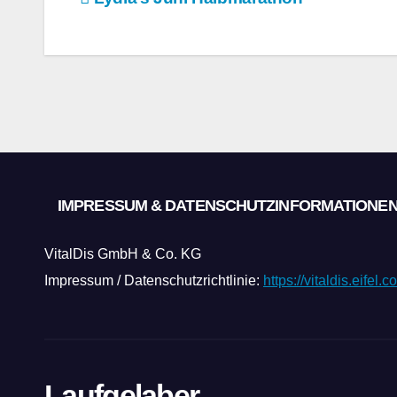
Beitragsnavigation
IMPRESSUM & DATENSCHUTZINFORMATIONE
VitalDis GmbH & Co. KG
Impressum / Datenschutzrichtlinie:
https://vitaldis.eifel
Laufgelaber