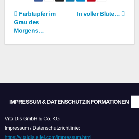
Beitragsnavigation
Farbtupfer im
In voller Blüte…
Grau des
Morgens…
IMPRESSUM & DATENSCHUTZINFORMATIONEN
VitalDis GmbH & Co. KG
Impressum / Datenschutzrichtlinie:
https://vitaldis.eifel.com/impressum.html