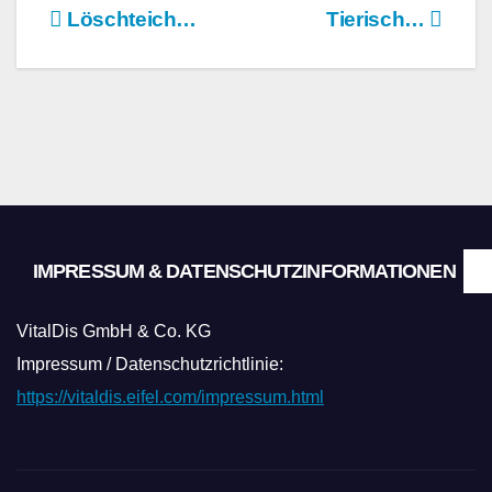
Beitragsnavigation
Löschteich…
Tierisch…
IMPRESSUM & DATENSCHUTZINFORMATIONEN
VitalDis GmbH & Co. KG
Impressum / Datenschutzrichtlinie:
https://vitaldis.eifel.com/impressum.html