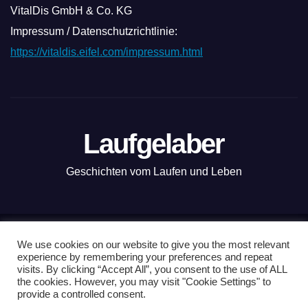
VitalDis GmbH & Co. KG
Impressum / Datenschutzrichtlinie:
https://vitaldis.eifel.com/impressum.html
Laufgelaber
Geschichten vom Laufen und Leben
Mit Stolz präsentiert von WordPress
|
Theme: News Live by
We use cookies on our website to give you the most relevant
experience by remembering your preferences and repeat
Themeansar
.
visits. By clicking “Accept All”, you consent to the use of ALL
the cookies. However, you may visit "Cookie Settings" to
Nordkap100
Vanlauf
Kopenhagen-Tour
Läuferwissen
provide a controlled consent.