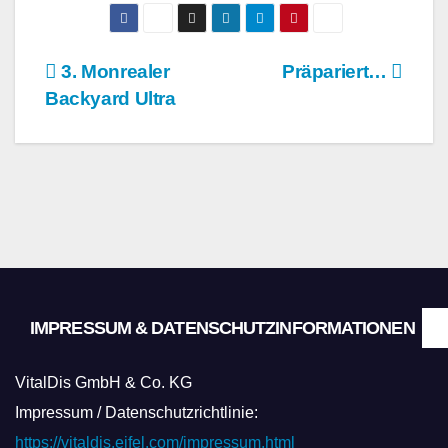
Beitragsnavigation
3. Monrealer
Präpariert…
Backyard Ultra
IMPRESSUM & DATENSCHUTZINFORMATIONEN
VitalDis GmbH & Co. KG
Impressum / Datenschutzrichtlinie:
https://vitaldis.eifel.com/impressum.html