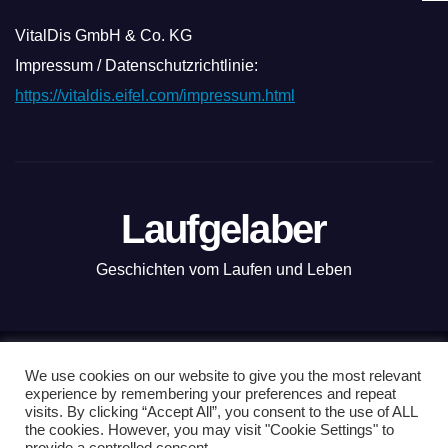
VitalDis GmbH & Co. KG
Impressum / Datenschutzrichtlinie:
https://vitaldis.eifel.com/impressum.html
Laufgelaber
Geschichten vom Laufen und Leben
Mit Stolz präsentiert von WordPress
|
Theme: News Live by
We use cookies on our website to give you the most relevant
experience by remembering your preferences and repeat
Themeansar
.
visits. By clicking “Accept All”, you consent to the use of ALL
the cookies. However, you may visit "Cookie Settings" to
Nordkap100
Vanlauf
Kopenhagen-Tour
Läuferwissen