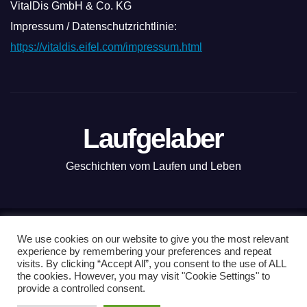
VitalDis GmbH & Co. KG
Impressum / Datenschutzrichtlinie:
https://vitaldis.eifel.com/impressum.html
Laufgelaber
Geschichten vom Laufen und Leben
Mit Stolz präsentiert von WordPress
|
Theme: News Live by
We use cookies on our website to give you the most relevant
experience by remembering your preferences and repeat
Themeansar
.
visits. By clicking “Accept All”, you consent to the use of ALL
the cookies. However, you may visit "Cookie Settings" to
Nordkap100
Vanlauf
Kopenhagen-Tour
Läuferwissen
provide a controlled consent.