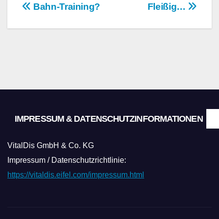
Beitragsnavigation
Bahn-Training?
Fleißig…
IMPRESSUM & DATENSCHUTZINFORMATIONEN
VitalDis GmbH & Co. KG
Impressum / Datenschutzrichtlinie:
https://vitaldis.eifel.com/impressum.html