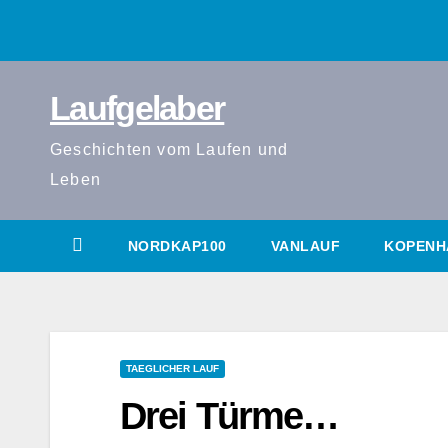
Zum
Inhalt
springen
Laufgelaber
Geschichten vom Laufen und
Leben
NORDKAP100
VANLAUF
KOPENH
TAEGLICHER LAUF
Drei Türme…