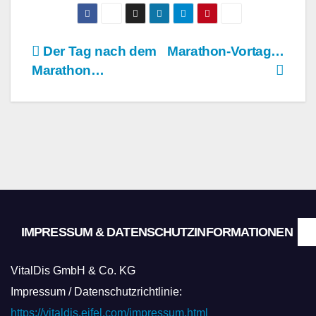
Beitragsnavigation
Der Tag nach dem
Marathon-Vortag…
Marathon…
IMPRESSUM & DATENSCHUTZINFORMATIONEN
VitalDis GmbH & Co. KG
Impressum / Datenschutzrichtlinie:
https://vitaldis.eifel.com/impressum.html