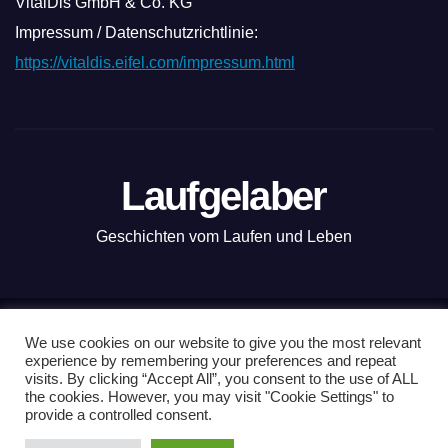
VitalDis GmbH & Co. KG
Impressum / Datenschutzrichtlinie:
https://vitaldis.eifel.com/impressum.html
Laufgelaber
Geschichten vom Laufen und Leben
Mit Stolz präsentiert von WordPress
|
Theme: News Live by
We use cookies on our website to give you the most relevant
experience by remembering your preferences and repeat
Themeansar
.
visits. By clicking “Accept All”, you consent to the use of ALL
the cookies. However, you may visit "Cookie Settings" to
Nordkap100
Vanlauf
Kopenhagen-Tour
Läuferwissen
provide a controlled consent.