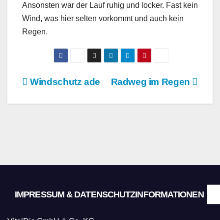
Ansonsten war der Lauf ruhig und locker. Fast kein
Wind, was hier selten vorkommt und auch kein
Regen.
Beitragsnavigation
Windschutz ade
Radweg im Regen
IMPRESSUM & DATENSCHUTZINFORMATIONEN