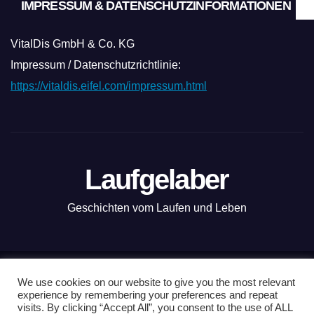
IMPRESSUM & DATENSCHUTZINFORMATIONEN
VitalDis GmbH & Co. KG
Impressum / Datenschutzrichtlinie:
https://vitaldis.eifel.com/impressum.html
Laufgelaber
Geschichten vom Laufen und Leben
Mit Stolz präsentiert von WordPress
|
Theme: News Live by
We use cookies on our website to give you the most relevant
experience by remembering your preferences and repeat
Themeansar
.
visits. By clicking “Accept All”, you consent to the use of ALL