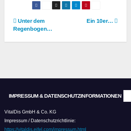
Beitragsnavigation
Unter dem
Ein 10er…
Regenbogen…
IMPRESSUM & DATENSCHUTZINFORMATIONEN
VitalDis GmbH & Co. KG
Impressum / Datenschutzrichtlinie:
https://vitaldis.eifel.com/impressum.html