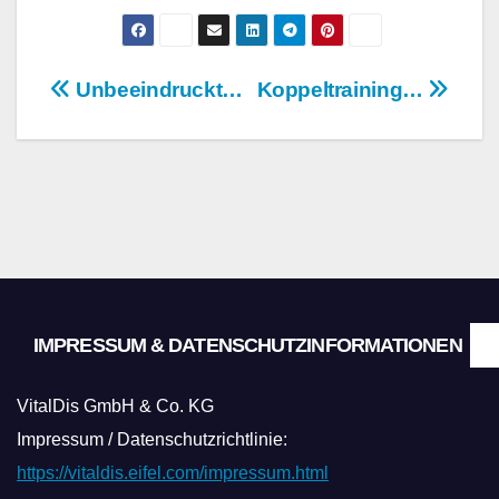
Beitragsnavigation
Unbeeindruckt…
Koppeltraining…
IMPRESSUM & DATENSCHUTZINFORMATIONEN
VitalDis GmbH & Co. KG
Impressum / Datenschutzrichtlinie:
https://vitaldis.eifel.com/impressum.html