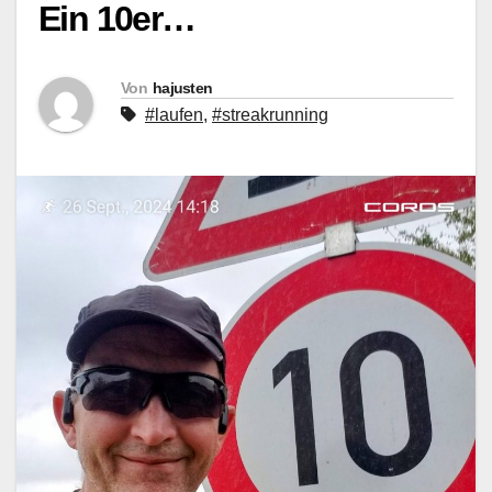
Ein 10er…
Von
hajusten
#laufen
,
#streakrunning