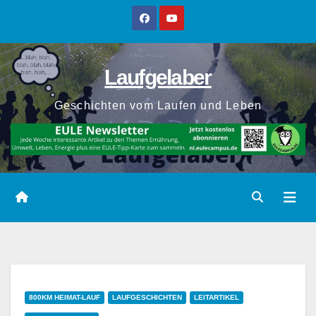
Zum
Inhalt
springen
Laufgelaber
Geschichten vom Laufen und Leben
800KM HEIMAT-LAUF
LAUFGESCHICHTEN
LEITARTIKEL