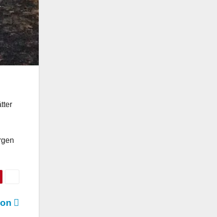
tter
rgen
hon